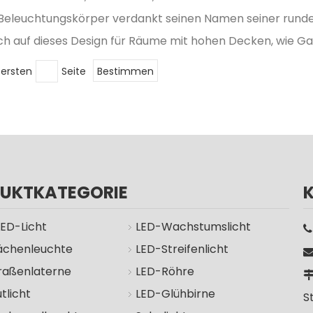
eleuchtungskörper verdankt seinen Namen seiner runden
ich auf dieses Design für Räume mit hohen Decken, wie G
ersten
Seite
Bestimmen
UKTKATEGORIE
LED-Licht
LED-Wachstumslicht
ächenleuchte
LED-Streifenlicht
raßenlaterne
LED-Röhre
tlicht
LED-Glühbirne
S