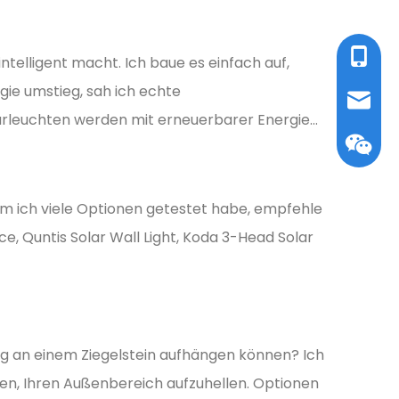
Tel / W
ntelligent macht. Ich baue es einfach auf,
gie umstieg, sah ich echte
E-Mail:
rleuchten werden mit erneuerbarer Energie...
m ich viele Optionen getestet habe, empfehle
, Quntis Solar Wall Light, Koda 3-Head Solar
Wecha
ung an einem Ziegelstein aufhängen können? Ich
hen, Ihren Außenbereich aufzuhellen. Optionen