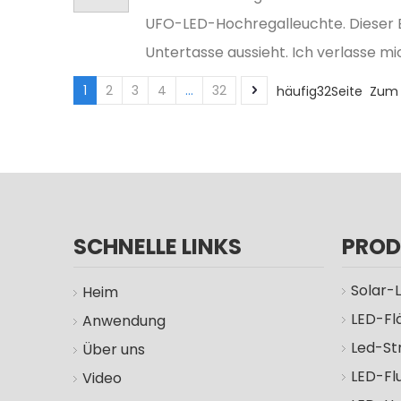
UFO-LED-Hochregalleuchte. Dieser B
Untertasse aussieht. Ich verlasse m
1
2
3
4
...
32
häufig32Seite Zum 
SCHNELLE LINKS
PROD
Solar-
Heim
LED-Fl
Anwendung
Led-St
Über uns
LED-Flu
Video