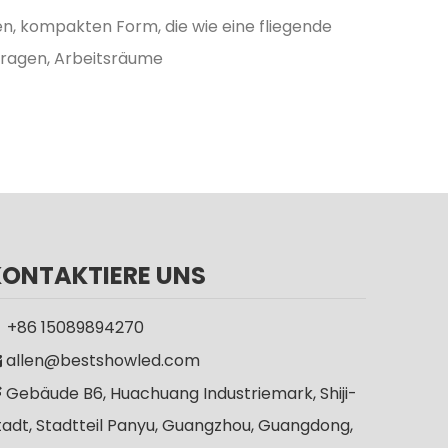
, kompakten Form, die wie eine fliegende
aragen, Arbeitsräume
KONTAKTIERE UNS
+86 15089894270

allen@bestshowled.com

Gebäude B6, Huachuang Industriemark, Shiji-

tadt, Stadtteil Panyu, Guangzhou, Guangdong,