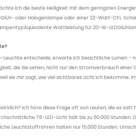
chte ich die beste Helligkeit mit dem geringsten Energi
t-Glüh- oder Halogenlampe oder einer 22-Watt-CFL. Schaue
: LampentypÄquivalente Wattleistung für 20-W-LEDGlühl
te?
D-Leuchte entscheide, erwarte ich beachtliche Lumen – 
keit, die Sie sehen, nicht nur den Stromverbrauch einer 
l sie mir sagt, wie viel sichtbares Licht ich bekomme. I
irklich? Ich höre diese Frage oft von Leuten, die es satt
rchschnittliche T8-LED-Licht hält bis zu 50.000 Stunden. D
che Leuchtstoffröhren halten nur 15.000 Stunden. Umsch