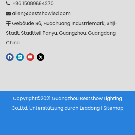
+86 15089894270

allen@bestshowled.com

Gebäude B6, Huachuang Industriemark, Shiji-

Stadt, Stadtteil Panyu, Guangzhou, Guangdong,
China.
Copyright©2021 Guangzhou Bestshow Lighting
Co.,Ltd. Unterstützung durch
Leadong
|
Sitemap