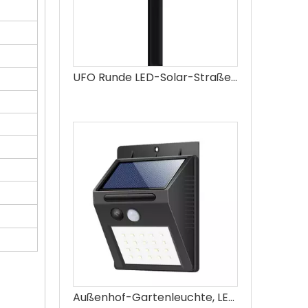
UFO Runde LED-Solar-Straßenlaterne, Solarsensor-Gartenleuchte
Außenhof-Gartenleuchte, LED-Wandleuchte, Solar-Wandleuchte