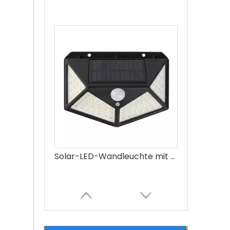
Solar-LED-Wandleuchte mit Bewegungssensor, 100 LEDs, 3 Beleuchtungsmodi, solarbetrieben, wasserdicht