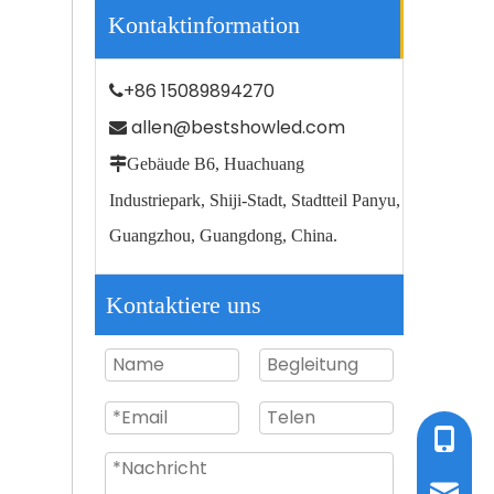
Kontaktinformation
+86 15089894270

allen@bestshowled.com


Gebäude B6, Huachuang
Solar-LED-Gartenlampe mit hoher Helligkeit
Industriepark, Shiji-Stadt, Stadtteil Panyu,
Guangzhou, Guangdong, China.
Kontaktiere uns
Tel / W