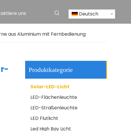
aktiere uns
Deutsch
All-in-One-Solar-LED-Straßenlaterne mit Bewegungssensor
rne aus Aluminium mit Fernbedienung
r-
Produktkategorie
Solar-LED-Licht
LED-Flächenleuchte
LED-Straßenleuchte
Fabrik wasserdichte, hochwertige, intelligente IP65-All-in-One-300-W-400-W-500-W-600-W-800-W-1000-W-ABS-Solar-LED-Straßenlaterne
LED Flutlicht
Led High Bay Licht