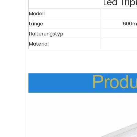
Led Trip
Modell
Länge
600
Halterungstyp
Material