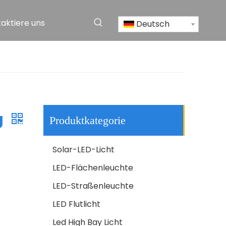
aktiere uns
Deutsch
Hochleistungs-T8-Glas-LED-Röhrenlicht 30 W 40 W 50 W 110 V 220 V
g
Produktkategorie
Solar-LED-Licht
LED-Flächenleuchte
LED-Straßenleuchte
LED Tri-Proof-Licht
LED Flutlicht
Led High Bay Licht