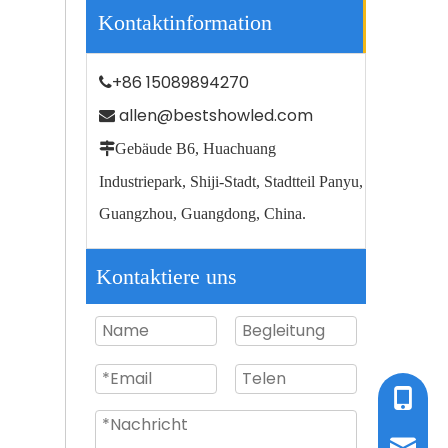
Kontaktinformation
+86 15089894270

allen@bestshowled.com


Gebäude B6, Huachuang
T8 Glas-LED-Röhrenlicht 9W 18W 22W 0,6m 1,2m 1,5m 60cm 120cm 150cm 900mm 1200mm 1500mm 2FT 4FT 5FT
Industriepark, Shiji-Stadt, Stadtteil Panyu,
Guangzhou, Guangdong, China.
Kontaktiere uns
Tel / W