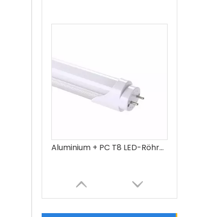
Aluminium + PC T8 LED-Röhrenleuchte Innenbeleuchtung 9 W 18 W 24 W