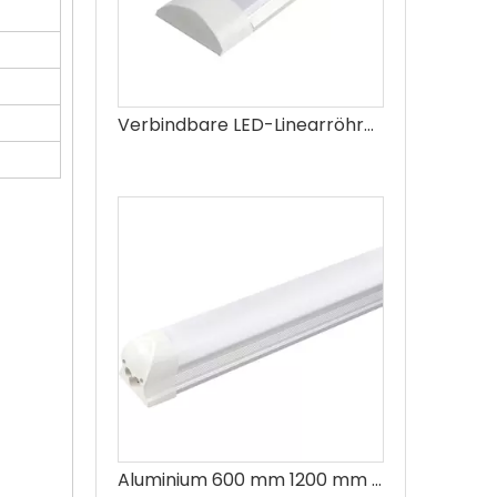
Verbindbare LED-Linearröhrenleuchte Reinigungslampe LED-Lichtleiste
Aluminium 600 mm 1200 mm 1500 mm T8 integrierte LED-Röhre