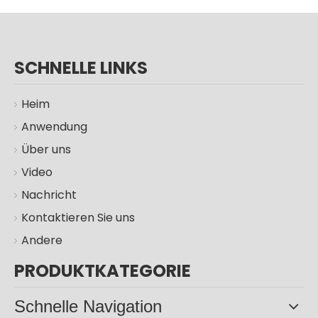
SCHNELLE LINKS
Heim
Anwendung
Über uns
Video
100 W 200 W 300 W Solar-LED-Straßenleuchte für den Außenbereich
100W 200W 300W IP66 Solarlampen Garten Straßenlaterne im Freien
Nachricht
Kontaktieren Sie uns
Andere
PRODUKTKATEGORIE
Schnelle Navigation