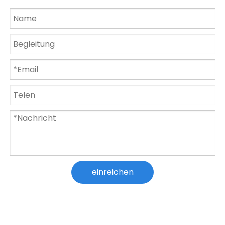
15W RGB Gartenbrunnen Pool Teichstrahler Wasserdichte Unterwasserlampe
AC12V IP68 Wasserdichte Lampe 15 W 18 W 24 W 36 W Schwimmbadlicht
einreichen
Schwimmbadlicht Wasserdichtes 12-V-Unterwasserlicht mit Fernbedienung
IP68 Wandmontierte Unterwasserbeleuchtung RGB-Schwimmbadbeleuchtung