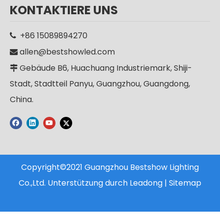
Hochwertige IP65 wasserdichte Aluminium-Solar-LED-Straßenlaterne für den Außenbereich
CE RoHS Aluminium IP65 SMD 250w LED Außenmast Straßenlaterne Straßenlaterne
KONTAKTIERE UNS
+86 15089894270

allen@bestshowled.com

Gebäude B6, Huachuang Industriemark, Shiji-

Stadt, Stadtteil Panyu, Guangzhou, Guangdong,
China.
Copyright©2021 Guangzhou Bestshow Lighting
Co.,Ltd. Unterstützung durch
Leadong
|
Sitemap