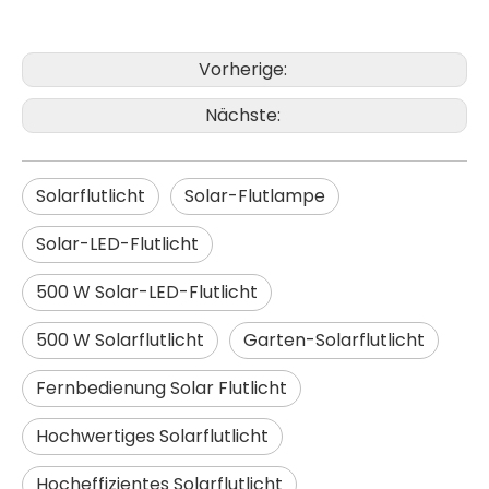
Hochwertige IP65 wasserdichte Aluminium-Solar-LED-Straßenlaterne für den Außenbereich
CE RoHS Aluminium IP65 SMD 250w LED Außenmast Straßenlaterne Straßenlaterne
Vorherige:
Nächste:
Solarflutlicht
Solar-Flutlampe
Solar-LED-Flutlicht
500 W Solar-LED-Flutlicht
500 W Solarflutlicht
Garten-Solarflutlicht
Hohe Helligkeit 200w führte Straßenlaternen 3030led Außenbeleuchtung
Großhandelspreis Wasserdichte Außenbeleuchtung Smd 150w LED-Straßenlaterne
Fernbedienung Solar Flutlicht
Hochwertiges Solarflutlicht
Hocheffizientes Solarflutlicht