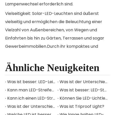
Lampenwechsel erforderlich sind.
Vielseitigkeit: Solar-LED-Leuchten sind äußerst
vielseitig und ermöglichen die Beleuchtung einer
Vielzahl von Außenbereichen, von Wegen und
Einfahrten bis hin zu Gärten, Terrassen und sogar
Gewerbeimmobilien.Durch ihr kompaktes und
leichtes Design lassen sie sich leicht an
strategischen Standorten installieren und
Ähnliche Neuigkeiten
positionieren.
Haltbarkeit: Solar-LED-Leuchten sind so konstruiert,
Was ist besser: LED-Leiste oder LED-Glühbirne?
Was ist der Unterschied zwischen LED-Lichtleiste und LED-Röhrenlicht?
dass sie den Elementen standhalten, mit
Kann man LED-Streifenlichter dimmen?
Was ist besser: LED-Streifen oder Neonlicht?
wetterbeständigen und korrosionsbeständigen
Kann ich einen LED-Streifen an beiden Enden anschließen?
Können Sie LED-Lichtleisten zuschneiden und trotzdem arbeiten?
Komponenten, die Regen, Wind und sogar
Was ist der Unterschied zwischen LED-Bandlicht und Streifenlicht?
Was ist Triproof Light?
Schneefall standhalten.Dies gewährleistet eine
Welche LED ist besser, rund oder eckig?
Wie lange halten LED-Lichtleisten?