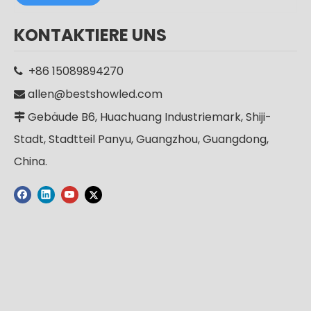
KONTAKTIERE UNS
+86 15089894270

allen@bestshowled.com

Gebäude B6, Huachuang Industriemark, Shiji-

Stadt, Stadtteil Panyu, Guangzhou, Guangdong,
China.