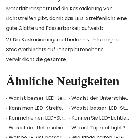
Materialtransport und die Kaskadierung von
Lichtstreifen gibt, damit das LED-Streifenlicht eine
gute Glätte und Passierbarkeit aufweist;
2) Die Kaskadierungsmethode des U-förmigen
Steckverbinders auf Leiterplattenebene
verwirklicht die gesamte
Maschinenschweißprozess-Linienproduktion von
Ähnliche Neuigkeiten
elektrischen Komponenten ohne Handschweißen;
3) Das Konzept der Abschnittslänge von LED-
Was ist besser: LED-Leiste oder LED-Glühbirne?
Was ist der Unterschied zwischen LED-Lichtleiste und LED-Röhrenlicht?
Lichtstreifen wurde geboren, und die kaskadierten
Kann man LED-Streifenlichter dimmen?
Was ist besser: LED-Streifen oder Neonlicht?
Lichtstreifen erschienen als Gesamtkonzept, was
Kann ich einen LED-Streifen an beiden Enden anschließen?
Können Sie LED-Lichtleisten zuschneiden und trotzdem arbeiten?
den fortschrittlichen Herstellungsprozess der
Was ist der Unterschied zwischen LED-Bandlicht und Streifenlicht?
Was ist Triproof Light?
modularen Produktion hervorhebt, und die
Welche LED ist besser, rund oder eckig?
Wie lange halten LED-Lichtleisten?