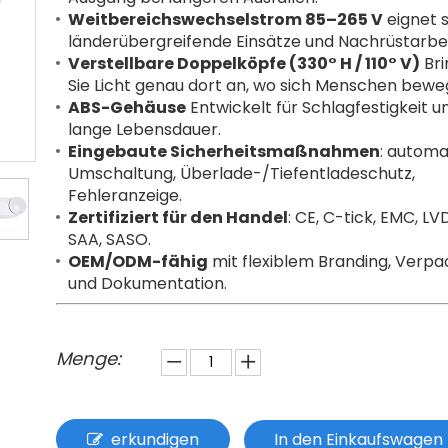
Weitbereichswechselstrom 85–265 V
eignet s
länderübergreifende Einsätze und Nachrüstarbei
Verstellbare Doppelköpfe (330° H / 110° V)
Bri
Sie Licht genau dort an, wo sich Menschen bewe
ABS-Gehäuse
Entwickelt für Schlagfestigkeit u
lange Lebensdauer.
Eingebaute Sicherheitsmaßnahmen
: automa
Umschaltung, Überlade-/Tiefentladeschutz,
Fehleranzeige.
Zertifiziert für den Handel
: CE, C-tick, EMC, LV
SAA, SASO.
OEM/ODM-fähig
mit flexiblem Branding, Verp
und Dokumentation.
Menge:
erkundigen
In den Einkaufswagen