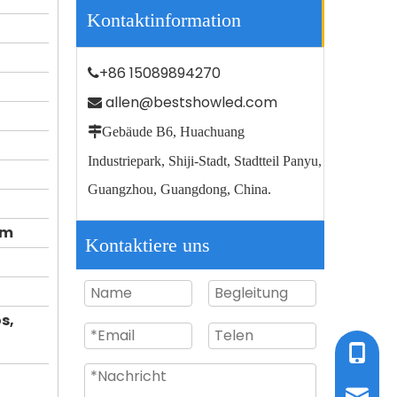
Kontaktinformation
+86 15089894270

allen@bestshowled.com


Gebäude B6, Huachuang
Tragbare Solar -Home -System -Licht -Projekt Solarbeleuchtung
Industriepark, Shiji-Stadt, Stadtteil Panyu,
Guangzhou, Guangdong, China.
rm
Kontaktiere uns
s,
Tel / W