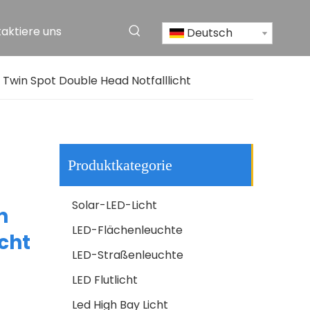
aktiere uns
Deutsch
Tragbare Solar -Home -System -Licht -Projekt Solarbeleuchtung
Twin Spot Double Head Notfalllicht
Produktkategorie
Solar-LED-Licht
n
LED-Flächenleuchte
cht
LED-Straßenleuchte
LED -Tunnellicht
LED Flutlicht
Led High Bay Licht