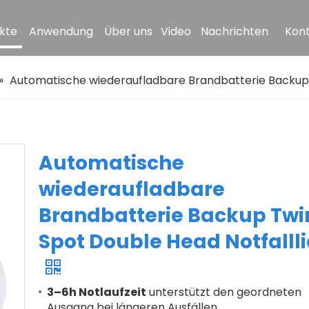
kte
Anwendung
Über uns
Video
Nachrichten
Kont
»
Automatische wiederaufladbare Brandbatterie Backup 
Automatische
wiederaufladbare
Brandbatterie Backup Twi
Spot Double Head Notfallli
3–6h Notlaufzeit
unterstützt den geordneten
Ausgang bei längeren Ausfällen.