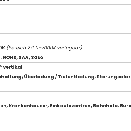
00K
(Bereich 2700–7000K verfügbar)
D, ROHS, SAA, Saso
° vertikal
altung; Überladung / Tiefentladung; Störungsala
en, Krankenhäuser, Einkaufszentren, Bahnhöfe, Büro