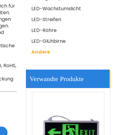
ich für
LED-Wachstumslicht
ten.
ngen
LED-Streifen
gen.
LED-Röhre
nd
LED-Glühbirne
tische
Andere
D, RoHS,
LED Track Light
Verwandte Produkte
ackung