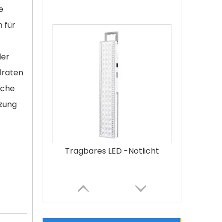
e
 für
der
lraten
fache
tzung
Tragbares LED -Notlicht