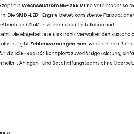
akzeptiert
Wechselstrom 85–265 V
und vereinfacht so di
rn. Die
SMD-LED
-Engine bietet konsistente Farboptionen
e
Abrieb und Stößen während der Installation und
ht. Die eingebettete Elektronik verwaltet den Zustand 
hutz
und gibt
Fehlerwarnungen aus
, wodurch das Rätse
 für die B2B-Realität konzipiert: zuverlässige Leistung, ein
cherheits-, Anlagen- und Beschaffungsteams ohne Überse
65 V