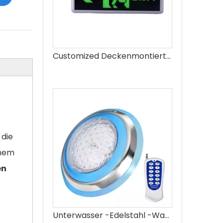
Customized Deckenmontierte LED -Notausgangsschild Anzeige Licht innen wiederaufladbare Feuerlampe
 die
inem
en
Unterwasser -Edelstahl -Wandmontage RGB Farbwechselschwimmbad Licht wechseln