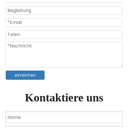
24W RGB-LED-Schwimmbadleuchte zur Wandmontage aus ABS-PC
18W mehrfarbige RGB-LED-Pool-Unterwasserbeleuchtung
einreichen
Kontaktiere uns