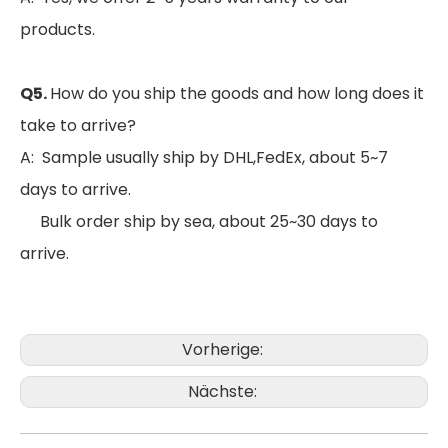
products.
Q5.
How do you ship the goods and how long does it
take to arrive?
A: Sample usually ship by DHL,FedEx, about 5~7
days to arrive.
Bulk order ship by sea, about 25~30 days to
arrive.
Vorherige:
Hochwertige IP65 wasserdichte Aluminium-Solar-LED-Straßenlaterne für den Außenbereich
CE RoHS Aluminium IP65 SMD 250w LED Außenmast Straßenlaterne Straßenlaterne
Nächste: