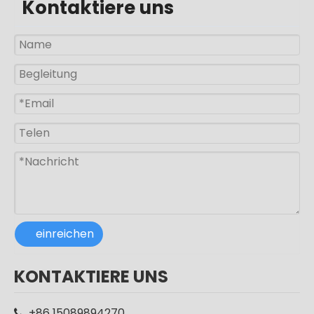
Kontaktiere uns
50w 100w 150w Aluminium Split Solarpanel Straßenlaterne
300w Außenbeleuchtung Aluminium IP65 Split Solarpanel Straßenlaterne
einreichen
Hochwertige IP65 wasserdichte Aluminium-Solar-LED-Straßenlaterne für den Außenbereich
CE RoHS Aluminium IP65 SMD 250w LED Außenmast Straßenlaterne Straßenlaterne
KONTAKTIERE UNS
+86 15089894270
