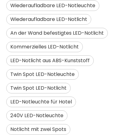
Wiederaufladbare LED-Notleuchte
Wiederaufladbare LED-Notlicht
An der Wand befestigtes LED-Notlicht
Kommerzielles LED-Notlicht
LED-Notlicht aus ABS-Kunststoff
Twin Spot LED-Notleuchte
Hohe Helligkeit 200w führte Straßenlaternen 3030led Außenbeleuchtung
Großhandelspreis Wasserdichte Außenbeleuchtung Smd 150w LED-Straßenlaterne
Twin Spot LED-Notlicht
LED-Notleuchte für Hotel
240V LED-Notleuchte
Notlicht mit zwei Spots