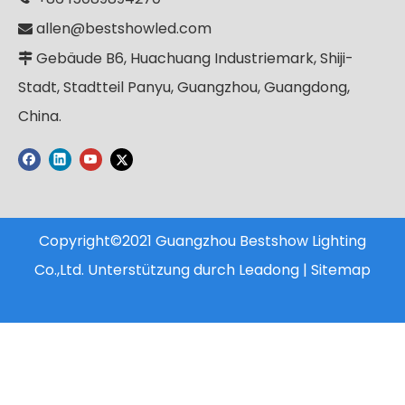
allen@bestshowled.com

Gebäude B6, Huachuang Industriemark, Shiji-

Stadt, Stadtteil Panyu, Guangzhou, Guangdong,
China.
Copyright©2021 Guangzhou Bestshow Lighting
Co.,Ltd. Unterstützung durch
Leadong
|
Sitemap