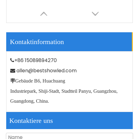
Kontaktinformation
+86 15089894270

allen@bestshowled.com


Gebäude B6, Huachuang
China Hersteller Aluminium IP65 wasserdichte LED-Straßenlaterne im Freien
36W IP68 Unterwasser für Schwimmbäder Rgb Outdoor Led Spa Light
Industriepark, Shiji-Stadt, Stadtteil Panyu, Guangzhou,
Guangdong, China.
Kontaktiere uns