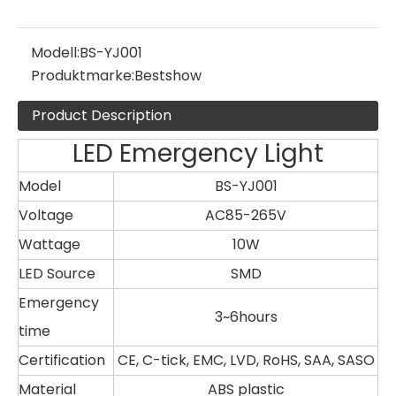
Modell:
BS-YJ001
Produktmarke:
Bestshow
Product Description
LED Emergency Light
Model
BS-YJ001
Voltage
AC85-265V
Wattage
10W
LED Source
SMD
Emergency
3~6hours
time
Certification
CE, C-tick, EMC, LVD, RoHS, SAA, SASO
Material
ABS plastic