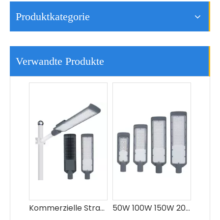
Produktkategorie
Kommerzielle Straßenlaterne Modernes Design Smart 50w LED-Straßenlaterne im Freien
50W 100W 150W 200W 250W Herstellung Aluminium Led Straßenlaterne Preis
Verwandte Produkte
Straßengartenbeleuchtung im Freien IP66 Wasserdichte 100-W-LED-Straßenlaterne
Energiesparende wasserdichte LED-Straßenbeleuchtung aus Aluminium IP65 SMD im Freien