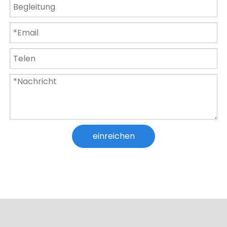
15W RGB Gartenbrunnen Pool Teichstrahler Wasserdichte Unterwasserlampe
AC12V IP68 Wasserdichte Lampe 15 W 18 W 24 W 36 W Schwimmbadlicht
einreichen
Schwimmbadlicht Wasserdichtes 12-V-Unterwasserlicht mit Fernbedienung
IP68 Wandmontierte Unterwasserbeleuchtung RGB-Schwimmbadbeleuchtung