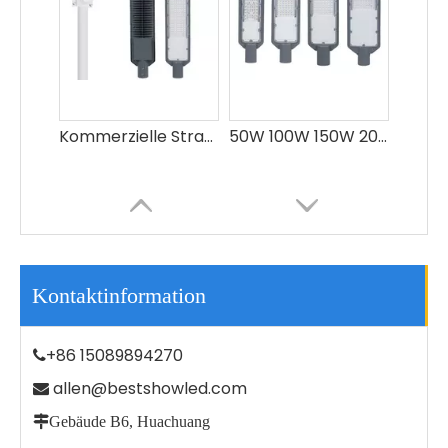
Straßengartenbeleuchtung im Freien IP66 Wasserdichte 100-W-LED-Straßenlaterne
Energiesparende wasserdichte LED-Straßenbeleuchtung aus Aluminium IP65 SMD im Freien
Kontaktinformation
+86 15089894270

allen@bestshowled.com


Gebäude B6, Huachuang