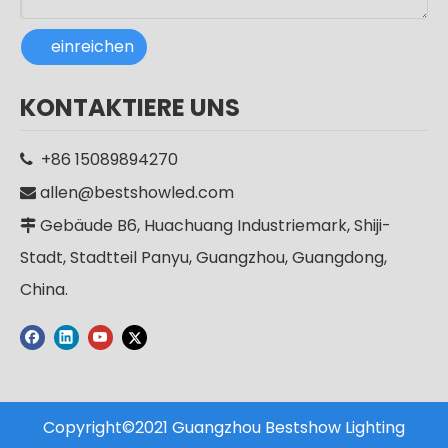
einreichen
Hochwertige IP65 wasserdichte Aluminium-Solar-LED-Straßenlaterne für den Außenbereich
CE RoHS Aluminium IP65 SMD 250w LED Außenmast Straßenlaterne Straßenlaterne
KONTAKTIERE UNS
+86 15089894270

allen@bestshowled.com

Gebäude B6, Huachuang Industriemark, Shiji-

Stadt, Stadtteil Panyu, Guangzhou, Guangdong,
China.
Copyright©2021 Guangzhou Bestshow Lighting