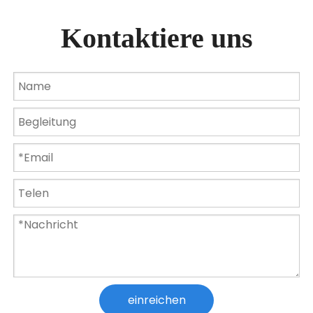
Kontaktiere uns
15W RGB Gartenbrunnen Pool Teichstrahler Wasserdichte Unterwasserlampe
AC12V IP68 Wasserdichte Lampe 15 W 18 W 24 W 36 W Schwimmbadlicht
einreichen