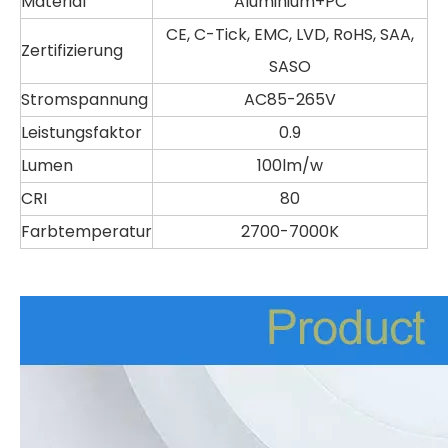
Material
Aluminium+PC
CE, C-Tick, EMC, LVD, RoHS, SAA,
Zertifizierung
SASO
Stromspannung
AC85-265V
Leistungsfaktor
0.9
Lumen
100lm/w
CRI
80
Farbtemperatur
2700-7000K