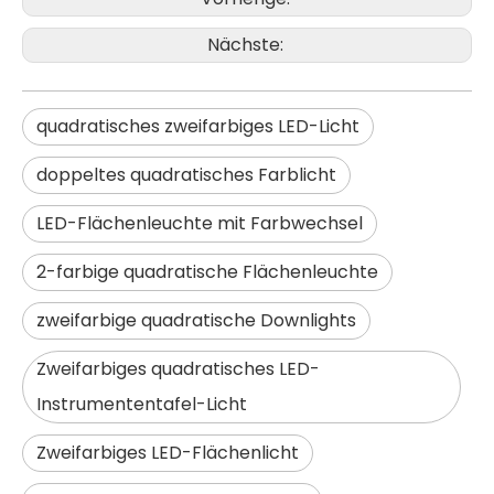
Nächste:
Hochwertige IP65 wasserdichte Aluminium-Solar-LED-Straßenlaterne für den Außenbereich
CE RoHS Aluminium IP65 SMD 250w LED Außenmast Straßenlaterne Straßenlaterne
quadratisches zweifarbiges LED-Licht
doppeltes quadratisches Farblicht
LED-Flächenleuchte mit Farbwechsel
2-farbige quadratische Flächenleuchte
zweifarbige quadratische Downlights
Zweifarbiges quadratisches LED-
Instrumententafel-Licht
Hohe Helligkeit 200w führte Straßenlaternen 3030led Außenbeleuchtung
Großhandelspreis Wasserdichte Außenbeleuchtung Smd 150w LED-Straßenlaterne
Zweifarbiges LED-Flächenlicht