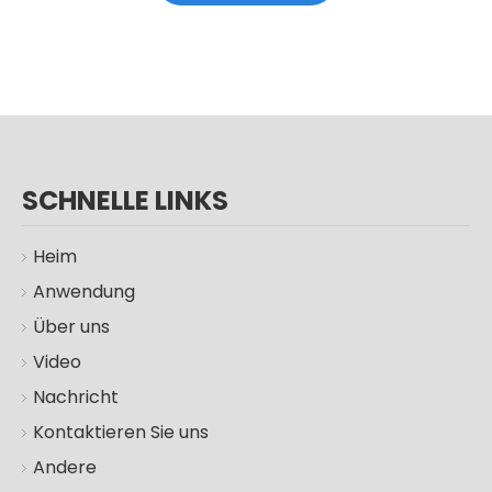
Schwimmbadlicht Wasserdichtes 12-V-Unterwasserlicht mit Fernbedienung
IP68 Wandmontierte Unterwasserbeleuchtung RGB-Schwimmbadbeleuchtung
SCHNELLE LINKS
Heim
Anwendung
Über uns
Video
100 W 200 W 300 W Solar-LED-Straßenleuchte für den Außenbereich
100W 200W 300W IP66 Solarlampen Garten Straßenlaterne im Freien
Nachricht
Kontaktieren Sie uns
Andere