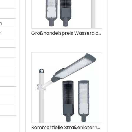
m
m
Großhandelspreis Wasserdichte Außenbeleuchtung Smd 150w LED-Straßenlaterne
Kommerzielle Straßenlaterne Modernes Design Smart 50w LED-Straßenlaterne im Freien