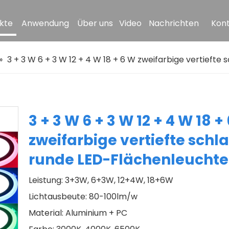
kte
Anwendung
Über uns
Video
Nachrichten
Kont
»
3 + 3 W 6 + 3 W 12 + 4 W 18 + 6 W zweifarbige vertieft
3 + 3 W 6 + 3 W 12 + 4 W 18 +
zweifarbige vertiefte schl
runde LED-Flächenleucht
Leistung: 3+3W, 6+3W, 12+4W, 18+6W
Lichtausbeute: 80-100lm/w
Material: Aluminium + PC