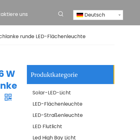
aktiere uns
Deutsch
Hochwertige IP65 wasserdichte Aluminium-Solar-LED-Straßenlaterne für den Außenbereich
e schlanke runde LED-Flächenleuchte
 6 W
Produktkategorie
anke
Solar-LED-Licht
e
LED-Flächenleuchte
LED-Straßenleuchte
CE RoHS Aluminium IP65 SMD 250w LED Außenmast Straßenlaterne Straßenlaterne
LED Flutlicht
Led High Bay Licht