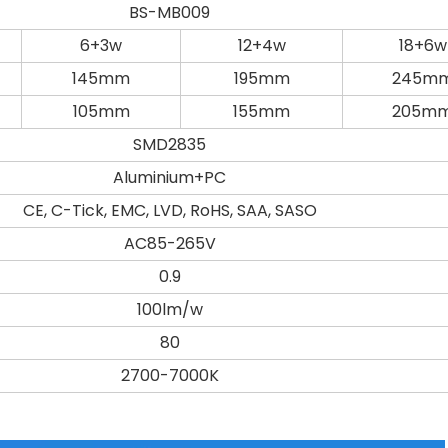
BS-MB009
6+3w
12+4w
18+6w
145mm
195mm
245m
105mm
155mm
205m
SMD2835
Aluminium+PC
CE, C-Tick, EMC, LVD, RoHS, SAA, SASO
AC85-265V
0.9
100lm/w
80
2700-7000K