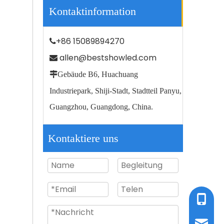
Kontaktinformation
+86 15089894270

allen@bestshowled.com


Gebäude B6, Huachuang
Straßengartenbeleuchtung im Freien IP66 Wasserdichte 100-W-LED-Straßenlaterne
Industriepark, Shiji-Stadt, Stadtteil Panyu,
Guangzhou, Guangdong, China.
Kontaktiere uns
Tel / W