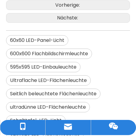
Vorherige:
Nächste:
60x60 LED-Panel-Licht
600x600 Flachbildschirmleuchte
595x595 LED-Einbauleuchte
Ultraflache LED-Flächenleuchte
595 * 595 mm LED-Flächenleuchte mit vier Montageclips
Runde, rahmenlose LED-Panel-Leuchte zur Oberflächenmontage, 10 W, 18 W, 24 W, 36 W
Seitlich beleuchtete Flächenleuchte
ultradünne LED-Flächenleuchte
Schalttafel-LED-Licht
Tel / WhatsApp: +86 15089894270
E-Mail: allen@bestshowled.com
Wechat
620x620 LED-Flächenleuchte