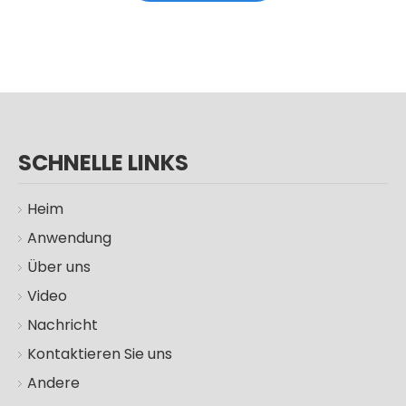
Schwimmbadlicht Wasserdichtes 12-V-Unterwasserlicht mit Fernbedienung
IP68 Wandmontierte Unterwasserbeleuchtung RGB-Schwimmbadbeleuchtung
SCHNELLE LINKS
Heim
Anwendung
Über uns
Video
100 W 200 W 300 W Solar-LED-Straßenleuchte für den Außenbereich
100W 200W 300W IP66 Solarlampen Garten Straßenlaterne im Freien
Nachricht
Kontaktieren Sie uns
Andere