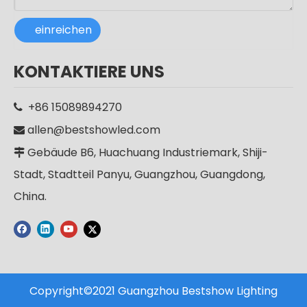
einreichen
Hochwertige IP65 wasserdichte Aluminium-Solar-LED-Straßenlaterne für den Außenbereich
CE RoHS Aluminium IP65 SMD 250w LED Außenmast Straßenlaterne Straßenlaterne
KONTAKTIERE UNS
+86 15089894270

allen@bestshowled.com

Gebäude B6, Huachuang Industriemark, Shiji-

Stadt, Stadtteil Panyu, Guangzhou, Guangdong,
China.
Copyright©2021 Guangzhou Bestshow Lighting