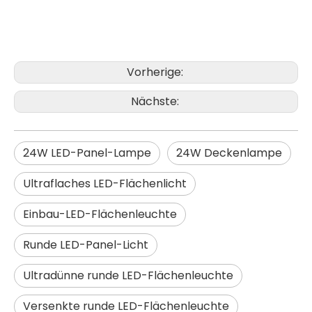
Hochwertige IP65 wasserdichte Aluminium-Solar-LED-Straßenlaterne für den Außenbereich
CE RoHS Aluminium IP65 SMD 250w LED Außenmast Straßenlaterne Straßenlaterne
Vorherige:
Nächste:
24W LED-Panel-Lampe
24W Deckenlampe
Ultraflaches LED-Flächenlicht
Einbau-LED-Flächenleuchte
Runde LED-Panel-Licht
Ultradünne runde LED-Flächenleuchte
Hohe Helligkeit 200w führte Straßenlaternen 3030led Außenbeleuchtung
Großhandelspreis Wasserdichte Außenbeleuchtung Smd 150w LED-Straßenlaterne
Versenkte runde LED-Flächenleuchte