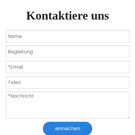
Kontaktiere uns
15W RGB Gartenbrunnen Pool Teichstrahler Wasserdichte Unterwasserlampe
AC12V IP68 Wasserdichte Lampe 15 W 18 W 24 W 36 W Schwimmbadlicht
einreichen