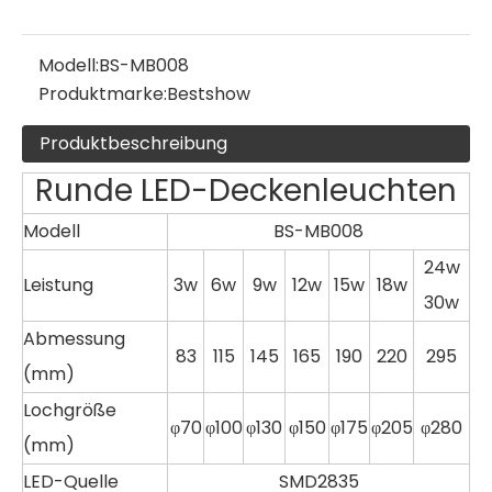
Modell:
BS-MB008
Produktmarke:
Bestshow
Produktbeschreibung
Runde LED-Deckenleuchten
Modell
BS-MB008
24w
Leistung
3w
6w
9w
12w
15w
18w
30w
Abmessung
83
115
145
165
190
220
295
(mm)
Lochgröße
φ70
φ100
φ130
φ150
φ175
φ205
φ280
(mm)
LED-Quelle
SMD2835