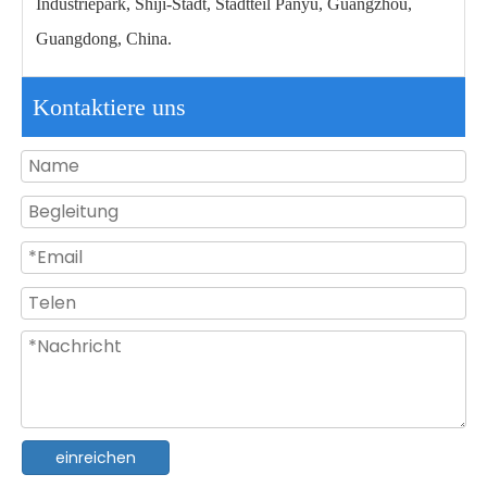
Industriepark, Shiji-Stadt, Stadtteil Panyu, Guangzhou,
Guangdong, China.
Kontaktiere uns
24W RGB-LED-Schwimmbadleuchte zur Wandmontage aus ABS-PC
18W mehrfarbige RGB-LED-Pool-Unterwasserbeleuchtung
einreichen